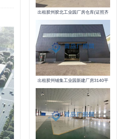
出租胶州胶北工业园厂房仓库(证照齐
全、可环评、污水管网)
出租胶州铺集工业园新建厂房3140平
檐高12米可安行车办环评