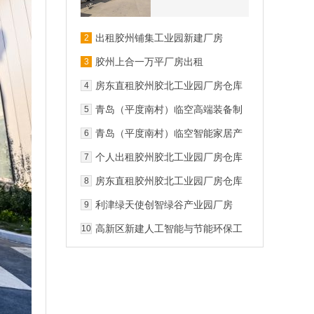
出租胶州铺集工业园新建厂房
2
3140平檐高12米可安行车办环评
胶州上合一万平厂房出租
3
房东直租胶州胶北工业园厂房仓库
4
证照齐全、可环评、污水管网
青岛（平度南村）临空高端装备制
5
造产业园9栋标准厂房出租
青岛（平度南村）临空智能家居产
6
业园1栋厂房出租
个人出租胶州胶北工业园厂房仓库
7
(证照齐全、可环评、可分租)
房东直租胶州胶北工业园厂房仓库
8
(证照齐全、可环评、污水管网)
利津绿天使创智绿谷产业园厂房
9
高新区新建人工智能与节能环保工
10
业园可环评开始招商