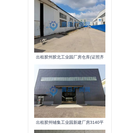
出租胶州胶北工业园厂房仓库(证照齐
全、可环评、污水管网)
出租胶州铺集工业园新建厂房3140平
檐高12米可安行车办环评