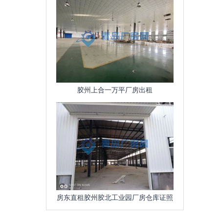
胶州上合一万平厂房出租
房东直租胶州胶北工业园厂房仓库证照
齐全、可环评、污水管网