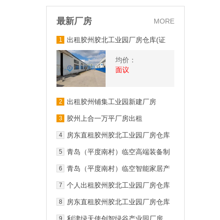
最新厂房
MORE
出租胶州胶北工业园厂房仓库(证
1
照齐全、可环评、污水管网)
均价：
面议
出租胶州铺集工业园新建厂房
2
3140平檐高12米可安行车办环评
胶州上合一万平厂房出租
3
房东直租胶州胶北工业园厂房仓库
4
证照齐全、可环评、污水管网
青岛（平度南村）临空高端装备制
5
造产业园9栋标准厂房出租
青岛（平度南村）临空智能家居产
6
业园1栋厂房出租
个人出租胶州胶北工业园厂房仓库
7
(证照齐全、可环评、可分租)
房东直租胶州胶北工业园厂房仓库
8
(证照齐全、可环评、污水管网)
利津绿天使创智绿谷产业园厂房
9