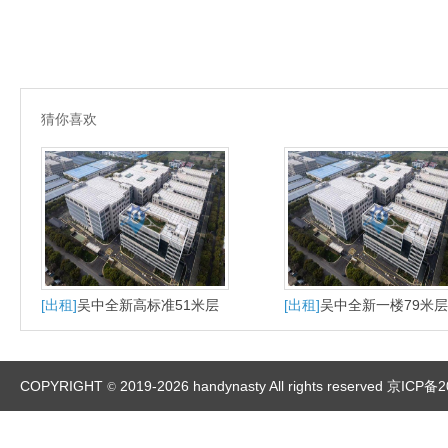
猜你喜欢
[出租]
吴中全新高标准51米层
[出租]
吴中全新一楼79米
高出租
厂房出租
COPYRIGHT
2019-2026 handynasty All rights reserved
京ICP备2
©