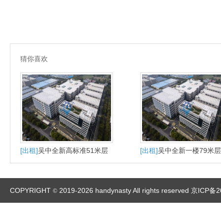
猜你喜欢
[出租]
吴中全新高标准51米层
[出租]
吴中全新一楼79米
高出租
厂房出租
COPYRIGHT
2019-2026 handynasty All rights reserved
京ICP备2
©