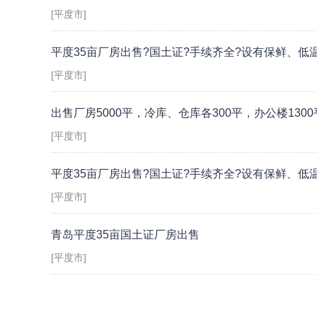
[平度市]
平度35亩厂房出售?国土证?手续齐全?设有保鲜、低
[平度市]
出售厂房5000平，冷库、仓库各300平，办公楼130
[平度市]
平度35亩厂房出售?国土证?手续齐全?设有保鲜、低
[平度市]
青岛平度35亩国土证厂房出售
[平度市]