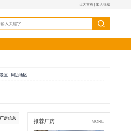
设为首页
|
加入收藏
发区
周边地区
的厂房信息
推荐厂房
MORE