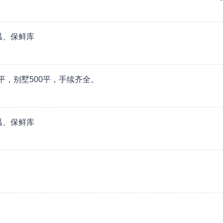
温、保鲜库
0平，别墅500平，手续齐全。
温、保鲜库