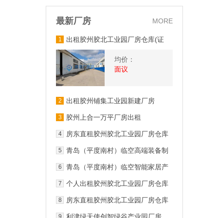
最新厂房
MORE
出租胶州胶北工业园厂房仓库(证
1
照齐全、可环评、污水管网)
均价：
面议
出租胶州铺集工业园新建厂房
2
3140平檐高12米可安行车办环评
胶州上合一万平厂房出租
3
房东直租胶州胶北工业园厂房仓库
4
证照齐全、可环评、污水管网
青岛（平度南村）临空高端装备制
5
造产业园9栋标准厂房出租
青岛（平度南村）临空智能家居产
6
业园1栋厂房出租
个人出租胶州胶北工业园厂房仓库
7
(证照齐全、可环评、可分租)
房东直租胶州胶北工业园厂房仓库
8
(证照齐全、可环评、污水管网)
利津绿天使创智绿谷产业园厂房
9