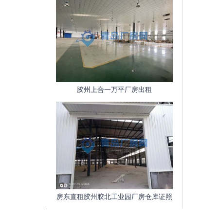
胶州上合一万平厂房出租
房东直租胶州胶北工业园厂房仓库证照
齐全、可环评、污水管网