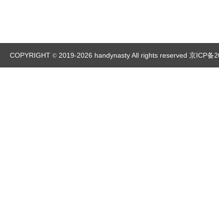
COPYRIGHT
2019-2026 handynasty All rights reserved
京ICP备2
©