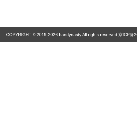
COPYRIGHT
2019-2026 handynasty All rights reserved
京ICP备2
©