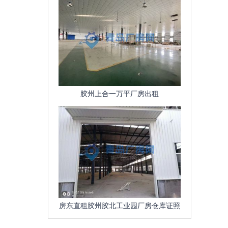
胶州上合一万平厂房出租
房东直租胶州胶北工业园厂房仓库证照
齐全、可环评、污水管网