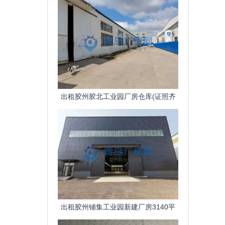
出租胶州胶北工业园厂房仓库(证照齐
全、可环评、污水管网)
出租胶州铺集工业园新建厂房3140平
檐高12米可安行车办环评